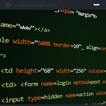
📰
Creationsetprojets