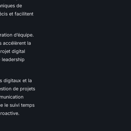
hniques de
cis et facilitent
ration d’équipe.
s accélèrent la
ojet digital
e leadership
s digitaux et la
estion de projets
mmunication
ue le suivi temps
proactive.