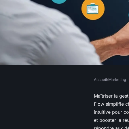
Accueil
›
Marketing
MARKETING
Boostez votre gestio
Maîtriser la ges
Flow simplifie c
digitaux avec webme
intuitive pour 
et booster la ré
répondre aux dé