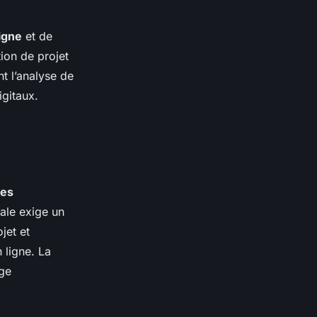
ligne
et de
ion de projet
nt l’analyse de
igitaux.
des
tale exige un
jet et
 ligne. La
age