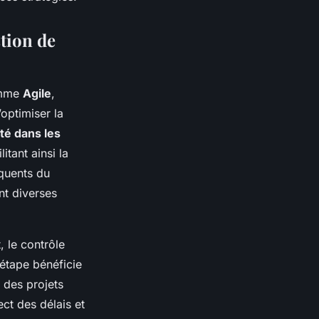
stion de
omme
Agile
,
optimiser la
ité dans les
itant ainsi la
équents du
nt diverses
, le contrôle
étape bénéficie
e des projets
ect des délais et