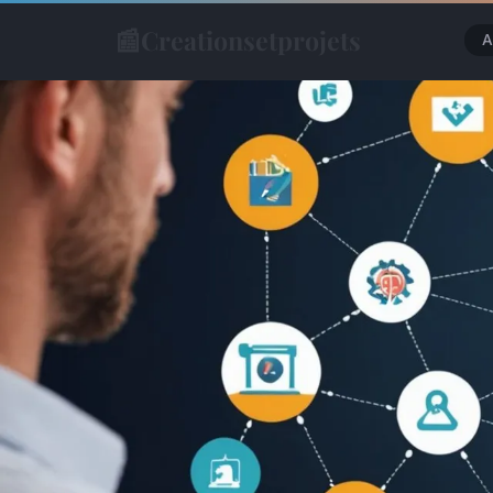
📰
Creationsetprojets
A