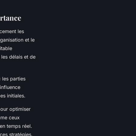
ortance
acement les
ganisation et le
itable
les délais et de
 les parties
 influence
s initiales.
our optimiser
omme ceux
 en temps réel.
ces stratégies.