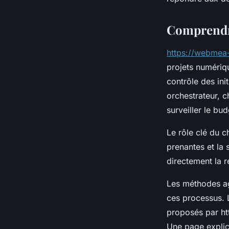
admin
•
10 octobre 2025
•
4 min de lecture
Comprendre
https://webmea-
projets numériqu
contrôle des ini
orchestrateur, c
surveiller le bud
Le rôle clé du c
prenantes et la 
directement la r
Les méthodes ag
ces processus. 
proposés par htt
Une page explica