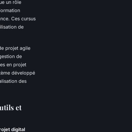
ue un rôle
 formation
nance. Ces cursus
ilisation de
e projet agile
gestion de
ues en projet
ystème développé
alisation des
tils et
jet digital